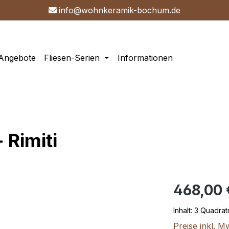
info@wo
hnkeram
ik-bochum.de
Angebote
Fliesen-Serien
Informationen
 Rimiti
Regulärer Prei
468,00 
Inhalt:
3 Quadra
Preise inkl. M