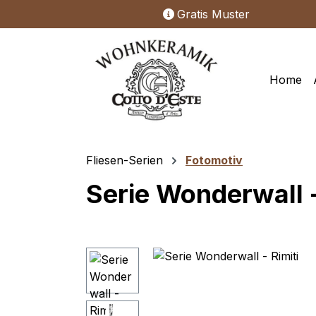
Gratis Muster
m Hauptinhalt springen
Zur Suche springen
Zur Hauptnavigation springen
Home
Fliesen-Serien
Fotomotiv
Serie Wonderwall -
Bildergalerie überspringen