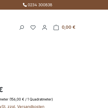
0234 300838
0,00 €
Warenkorb enthäl
s:
€
tmeter
(156,00 € / 1 Quadratmeter)
wSt. zzgl. Versandkosten