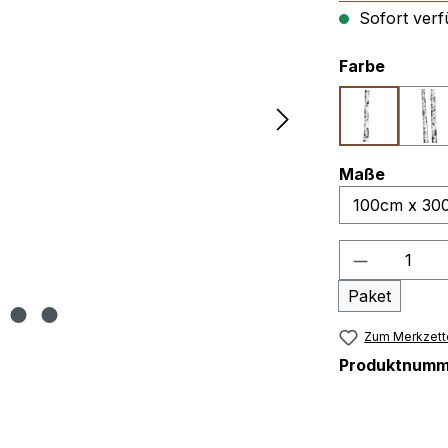
Sofort verfü
auswäh
Farbe
Ritmi 1
Ri
auswäh
Maße
Produkt A
Paket
Zum Merkzett
Produktnumm