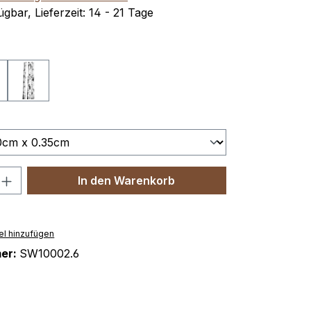
gbar, Lieferzeit: 14 - 21 Tage
len
tmi 2
Ritmi 3
len
nzahl: Gib den gewünschten Wert ein o
In den Warenkorb
el hinzufügen
er:
SW10002.6