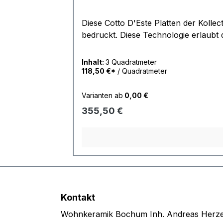
Diese Cotto D'Este Platten der Kollection Wonderwall Kerlite Art wurde mit der neuen Digitaldrucktechnologie mit Kaltlacken
bedruckt. Diese Technologie erlaubt 
Inhalt:
3 Quadratmeter
118,50 €*
/ Quadratmeter
Varianten ab
0,00 €
Regulärer Preis:
355,50 €
Kontakt
Wohnkeramik Bochum Inh. Andreas Herze