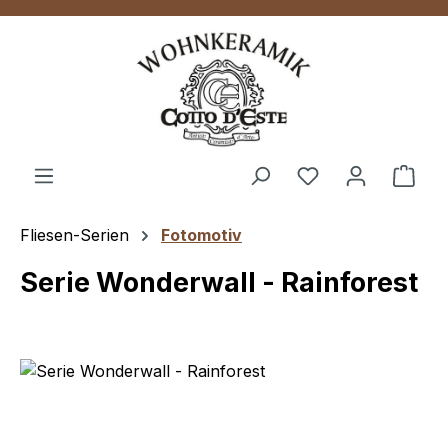
Zum Hauptinhalt springen
Ware
Fliesen-Serien
Fotomotiv
Serie Wonderwall - Rainforest
Bildergalerie überspringen