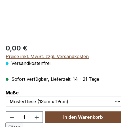
Regulärer Preis:
0,00 €
Preise inkl. MwSt. zzgl. Versandkosten
Versandkostenfrei
Sofort verfügbar, Lieferzeit: 14 - 21 Tage
auswählen
Maße
Produkt Anzahl: Gib den gewünschten We
In den Warenkorb