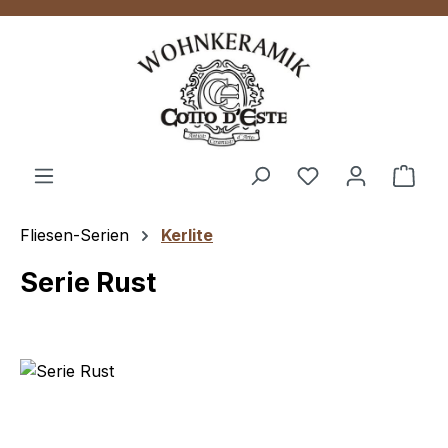
Zum Hauptinhalt springen
Ware
Fliesen-Serien
Kerlite
Serie Rust
Bildergalerie überspringen