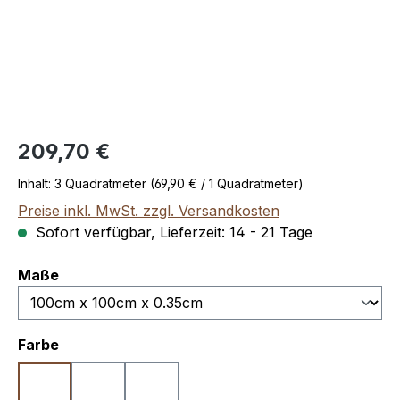
Regulärer Preis:
209,70 €
Inhalt:
3 Quadratmeter
(69,90 € / 1 Quadratmeter)
Preise inkl. MwSt. zzgl. Versandkosten
Sofort verfügbar, Lieferzeit: 14 - 21 Tage
auswählen
Maße
auswählen
Farbe
Rust Corten
Rust Iron
Rust Cooper